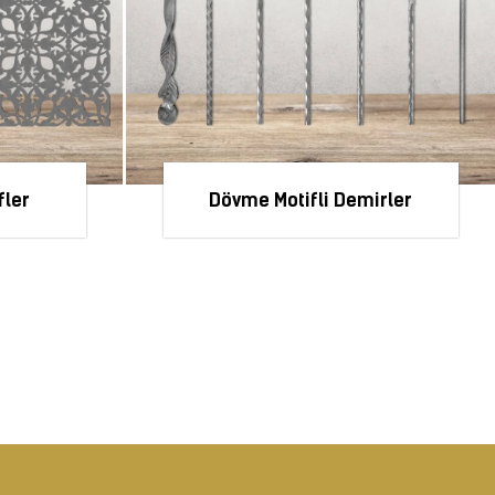
fler
Dövme Motifli Demirler