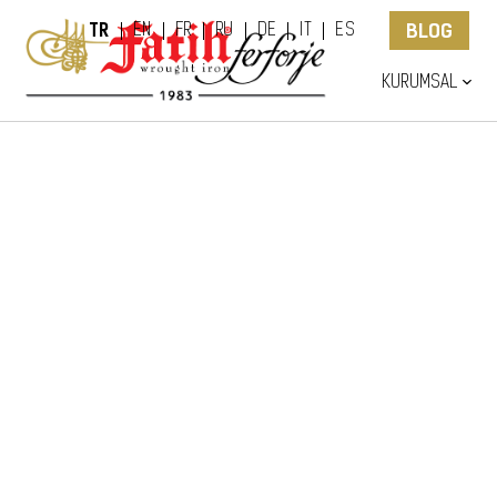
TR
BLOG
EN
FR
RU
DE
IT
ES
KURUMSAL