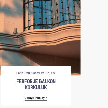
Fatih Profil Sanayi ve Tic. A.Ş.
F
FERFORJE BALKON
KORKULUK
Detaylı İnceleyin