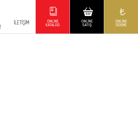
ONLINE
ONLINE
ONLINE
İLETIŞIM
KATALOG
SATIŞ
ÖDEME
R