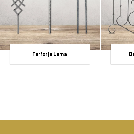
Ferforje Lama
De