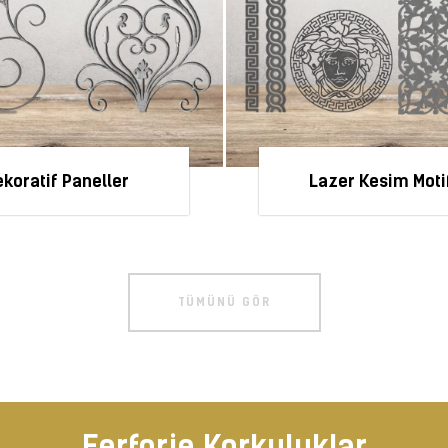
koratif Paneller
Lazer Kesim Moti
TÜMÜNÜ GÖR
Ferforje Korkuluklar