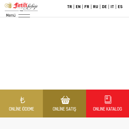
TR
EN
FR
RU
DE
IT
ES
Menü
ONLINE ÖDEME
ONLINE SATIŞ
ONLINE KATALOG