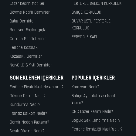
Lazer Kesim Motifler
FERFORJE BALKON KORKULUK
Dövme Motifli Demirler
BAHÇE KORKULUK
Baba Demirler
DUVAR ÜSTÜ FERFORJE
KORKULUK
Merdiven Başlangıçları
FERFORJE KAPI
Cumba Motifli Demir
Ferforje Kozalak
Kozalaklı Demirler
Nervürlü & Yivli Demirler
SON EKLENEN İÇERIKLER
POPÜLER İÇERIKLER
Ferforje Fiyatı Nasıl Hesaplanır?
Korozyon Nedir?
Dövme Demir Nedir?
Bahçe Aydınlatması Nasıl
Yapılır?
Sundurma Nedir?
CNC Lazer Kesim Nedir?
Fransız Balkon Nedir?
Soğuk Şekillendirme Nedir?
Demir Neden Paslanır?
Ferforje Temizliği Nasıl Yapılır?
Sıcak Dövme Nedir?