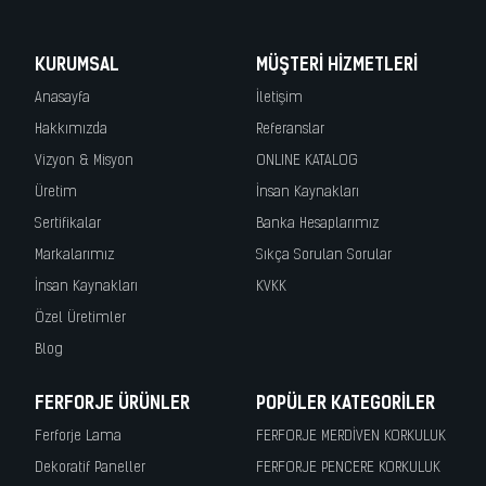
KURUMSAL
MÜŞTERI HIZMETLERI
Anasayfa
İletişim
Hakkımızda
Referanslar
Vizyon & Misyon
ONLINE KATALOG
Üretim
İnsan Kaynakları
Sertifikalar
Banka Hesaplarımız
Markalarımız
Sıkça Sorulan Sorular
İnsan Kaynakları
KVKK
Özel Üretimler
Blog
FERFORJE ÜRÜNLER
POPÜLER KATEGORILER
Ferforje Lama
FERFORJE MERDİVEN KORKULUK
Dekoratif Paneller
FERFORJE PENCERE KORKULUK