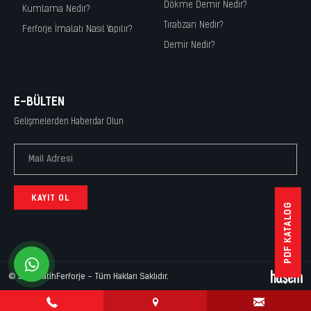
Dökme Demir Nedir?
Kumlama Nedir?
Tırabzan Nedir?
Ferforje İmalatı Nasıl Yapılır?
Demir Nedir?
E-BÜLTEN
Gelişmelerden Haberdar Olun
KAYIT OL
PDF KATALOG
whatsapp
© 2026 FatihFerforje - Tüm Hakları Saklıdır.